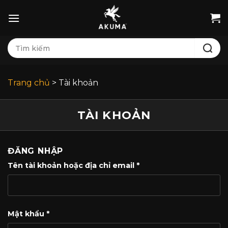
Bỏ
qua
nội
Tìm
dung
kiếm:
Trang chủ
>
Tài khoản
TÀI KHOẢN
ĐĂNG NHẬP
Bắt
Tên tài khoản hoặc địa chỉ email
*
buộc
Bắt
Mật khẩu
*
buộc