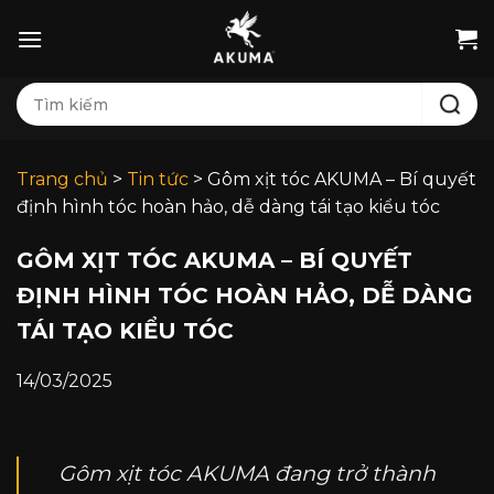
Bỏ
qua
nội
Tìm
dung
kiếm:
Trang chủ
>
Tin tức
>
Gôm xịt tóc AKUMA – Bí quyết
định hình tóc hoàn hảo, dễ dàng tái tạo kiểu tóc
GÔM XỊT TÓC AKUMA – BÍ QUYẾT
ĐỊNH HÌNH TÓC HOÀN HẢO, DỄ DÀNG
TÁI TẠO KIỂU TÓC
14/03/2025
Gôm xịt tóc AKUMA đang trở thành