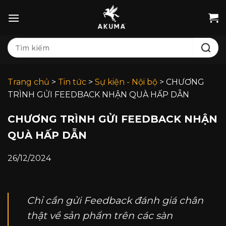
Bỏ
qua
nội
Tìm
dung
kiếm:
Trang chủ
>
Tin tức
>
Sự kiện - Nội bộ
>
CHƯƠNG
TRÌNH GỬI FEEDBACK NHẬN QUÀ HẤP DẪN
CHƯƠNG TRÌNH GỬI FEEDBACK NHẬN
QUÀ HẤP DẪN
26/12/2024
Chỉ cần gửi Feedback đánh giá chân
thật về sản phẩm trên các sàn