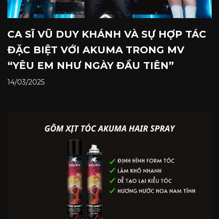
CA SĨ VŨ DUY KHÁNH VÀ SỰ HỢP TÁC
ĐẶC BIỆT VỚI AKUMA TRONG MV
“YÊU EM NHƯ NGÀY ĐẦU TIÊN”
14/03/2025