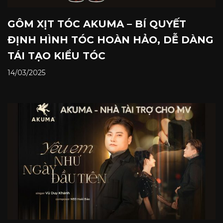
GÔM XỊT TÓC AKUMA – BÍ QUYẾT
ĐỊNH HÌNH TÓC HOÀN HẢO, DỄ DÀNG
TÁI TẠO KIỂU TÓC
14/03/2025