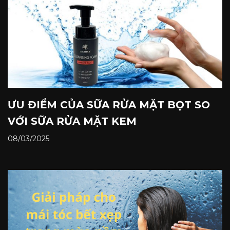
ƯU ĐIỂM CỦA SỮA RỬA MẶT BỌT SO
VỚI SỮA RỬA MẶT KEM
08/03/2025