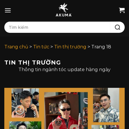
Bỏ
qua
nội
Tìm
dung
kiếm:
Trang chủ
>
Tin tức
>
Tin thị trường
>
Trang 18
TIN THỊ TRƯỜNG
Thông tin ngành tóc update hàng ngày